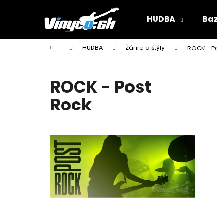
K
Prejsť
na
o
HUDBA
Baz
obsah
Späť
Späť
š
do
do
í
Domov
HUDBA
Žánre a štýly
ROCK - P
k
obchodu
obchodu
ROCK - Post
Rock