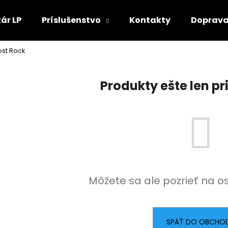
ár LP
Príslušenstvo
Kontakty
Doprava
ost Rock
Čo potrebujete nájsť?
Produkty ešte len p
HĽADAŤ
Môžete sa ale pozrieť na o
SPÄŤ DO OBCHO