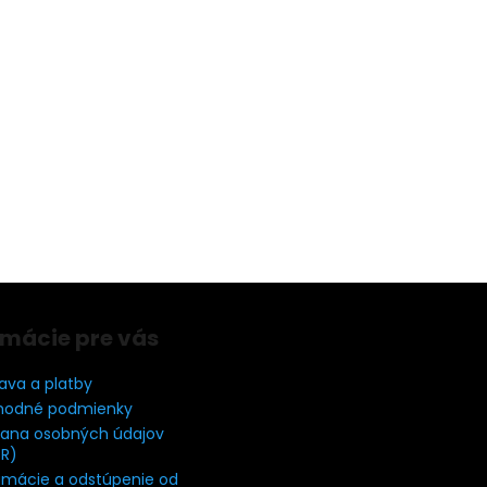
rmácie pre vás
ava a platby
odné podmienky
ana osobných údajov
R)
amácie a odstúpenie od