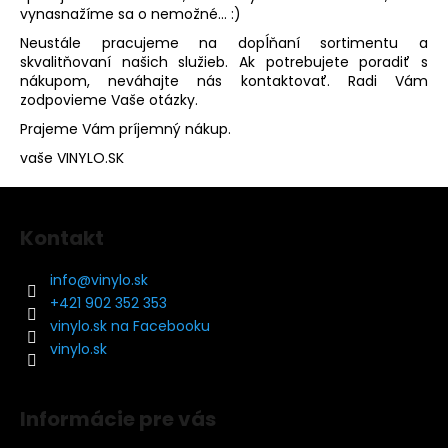
vynasnažíme sa o nemožné... :)
Neustále pracujeme na dopĺňaní sortimentu a
skvalitňovaní našich služieb. Ak potrebujete poradiť s
nákupom, neváhajte nás kontaktovať. Radi Vám
zodpovieme Vaše otázky.
Prajeme Vám príjemný nákup.
vaše VINYLO.SK
Z
á
Kontakt
p
ä
info
@
vinylo.sk
t
+421 902 352 353
i
vinylo.sk na Facebooku
e
vinylo.sk
Informácie pre vás