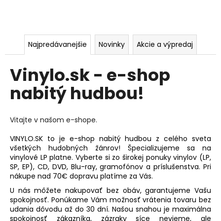
u
d
b
Najpredávanejšie
Novinky
Akcie a výpredaj
o
Vinylo.sk - e-shop
u
nabitý hudbou!
!
Vitajte v našom e-shope.
VINYLO.SK to je e-shop nabitý hudbou z celého sveta
všetkých hudobných žánrov! Špecializujeme sa na
vinylové LP platne. Vyberte si zo širokej ponuky vinylov (LP,
SP, EP), CD, DVD, Blu-ray, gramofónov a príslušenstva. Pri
nákupe nad 70€ dopravu platíme za Vás.
U nás môžete nakupovať bez obáv, garantujeme Vašu
spokojnosť. Ponúkame Vám možnosť vrátenia tovaru bez
udania dôvodu až do 30 dní. Našou snahou je maximálna
spokojnosť zákazníka, zázraky síce nevieme, ale