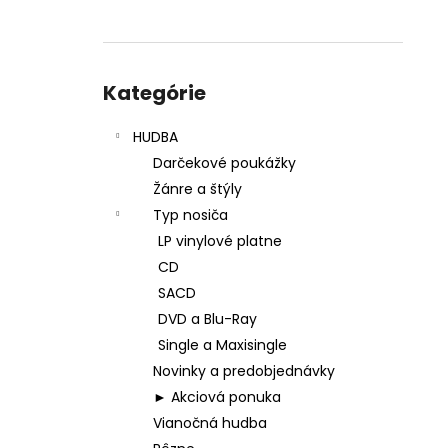
Preskočiť
kategórie
Kategórie
HUDBA
Darčekové poukážky
Žánre a štýly
Typ nosiča
LP vinylové platne
CD
SACD
DVD a Blu-Ray
Single a Maxisingle
Novinky a predobjednávky
► Akciová ponuka
Vianočná hudba