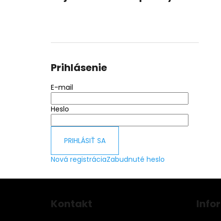
Prihlásenie
E-mail
Heslo
PRIHLÁSIŤ SA
Nová registrácia
Zabudnuté heslo
Z
á
Kontakt
Info
p