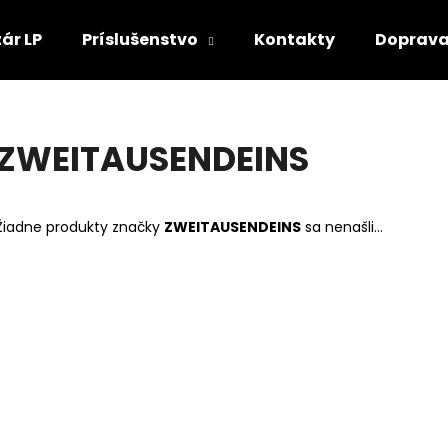
ár LP
Príslušenstvo
Kontakty
Doprava
Čo potrebujete nájsť?
ZWEITAUSENDEINS
HĽADAŤ
Žiadne produkty značky
ZWEITAUSENDEINS
sa nenašli...