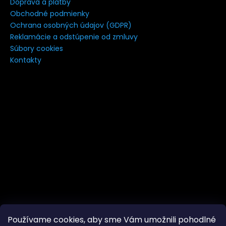
Doprava a platby
á
Obchodné podmienky
j
Ochrana osobných údajov (GDPR)
s
Reklamácie a odstúpenie od zmluvy
Súbory cookies
ť
Kontakty
?
HĽADAŤ
Používame cookies, aby sme Vám umožnili pohodlné