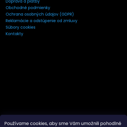
Doprava a platby
á
Obchodné podmienky
j
Ochrana osobných údajov (GDPR)
s
Reklamácie a odstúpenie od zmluvy
Súbory cookies
ť
Kontakty
?
HĽADAŤ
Používame cookies, aby sme Vám umožnili pohodlné