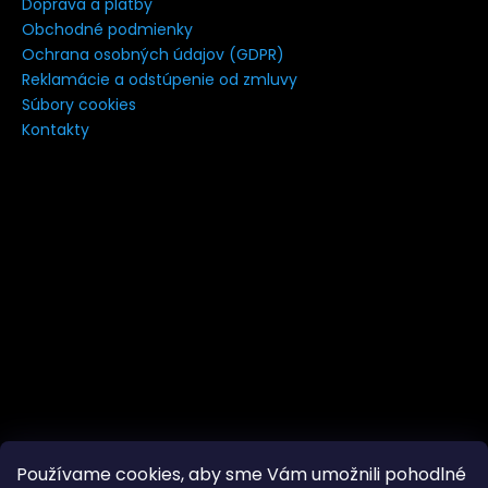
Doprava a platby
á
Obchodné podmienky
j
Ochrana osobných údajov (GDPR)
s
Reklamácie a odstúpenie od zmluvy
Súbory cookies
ť
Kontakty
?
HĽADAŤ
Používame cookies, aby sme Vám umožnili pohodlné