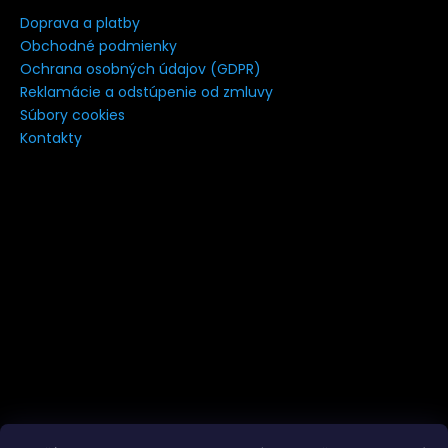
á
Doprava a platby
j
Obchodné podmienky
Ochrana osobných údajov (GDPR)
s
Reklamácie a odstúpenie od zmluvy
ť
Súbory cookies
?
Kontakty
HĽADAŤ