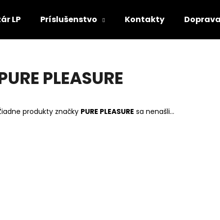
ár LP
Príslušenstvo
Kontakty
Doprava
Čo potrebujete nájsť?
PURE PLEASURE
HĽADAŤ
Žiadne produkty značky
PURE PLEASURE
sa nenašli...