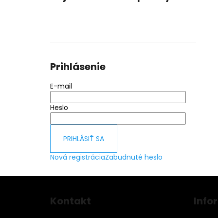
Prihlásenie
E-mail
Heslo
PRIHLÁSIŤ SA
Nová registrácia
Zabudnuté heslo
Z
á
Kontakt
Info
p