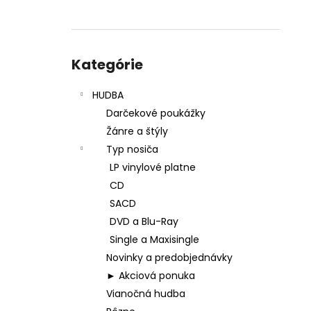
Preskočiť
kategórie
Kategórie
HUDBA
Darčekové poukážky
Žánre a štýly
Typ nosiča
LP vinylové platne
CD
SACD
DVD a Blu-Ray
Single a Maxisingle
Novinky a predobjednávky
► Akciová ponuka
Vianočná hudba