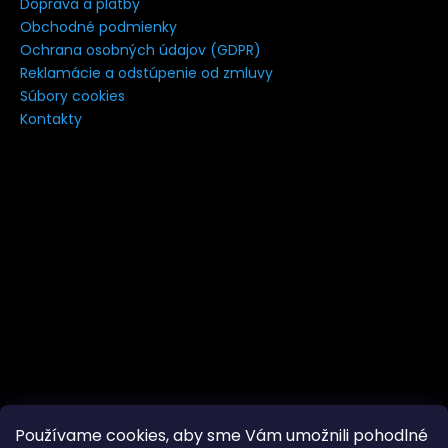
Doprava a platby
á
Obchodné podmienky
j
Ochrana osobných údajov (GDPR)
s
Reklamácie a odstúpenie od zmluvy
Súbory cookies
ť
Kontakty
?
HĽADAŤ
Používame cookies, aby sme Vám umožnili pohodlné