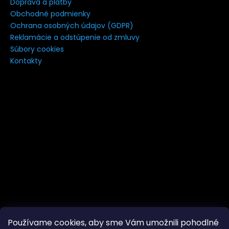
Doprava a platby
á
Obchodné podmienky
j
Ochrana osobných údajov (GDPR)
s
Reklamácie a odstúpenie od zmluvy
Súbory cookies
ť
Kontakty
?
HĽADAŤ
Používame cookies, aby sme Vám umožnili pohodlné