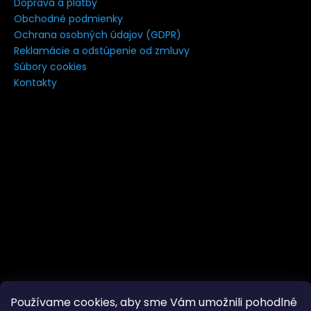
Doprava a platby
á
Obchodné podmienky
j
Ochrana osobných údajov (GDPR)
s
Reklamácie a odstúpenie od zmluvy
Súbory cookies
ť
Kontakty
?
HĽADAŤ
Používame cookies, aby sme Vám umožnili pohodlné