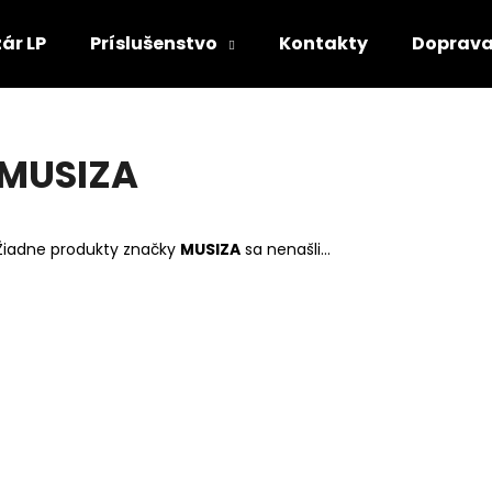
ár LP
Príslušenstvo
Kontakty
Doprava
Čo potrebujete nájsť?
MUSIZA
HĽADAŤ
Žiadne produkty značky
MUSIZA
sa nenašli...