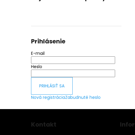
Prihlásenie
E-mail
Heslo
PRIHLÁSIŤ SA
Nová registrácia
Zabudnuté heslo
Z
á
Kontakt
Info
p