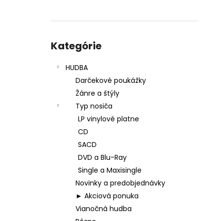
Preskočiť
kategórie
Kategórie
HUDBA
Darčekové poukážky
Žánre a štýly
Typ nosiča
LP vinylové platne
CD
SACD
DVD a Blu-Ray
Single a Maxisingle
Novinky a predobjednávky
► Akciová ponuka
Vianočná hudba