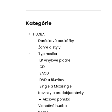
Preskočiť
kategórie
Kategórie
HUDBA
Darčekové poukážky
Žánre a štýly
Typ nosiča
LP vinylové platne
CD
SACD
DVD a Blu-Ray
Single a Maxisingle
Novinky a predobjednávky
► Akciová ponuka
Vianočná hudba