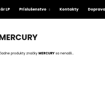
ár LP
Príslušenstvo
Kontakty
Doprava
Čo potrebujete nájsť?
MERCURY
HĽADAŤ
Žiadne produkty značky
MERCURY
sa nenašli...