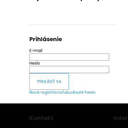
Prihlásenie
E-mail
Heslo
PRIHLÁSIŤ SA
Nová registrácia
Zabudnuté heslo
Z
á
Kontakt
Info
p