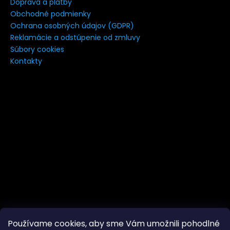
Doprava a platby
á
Obchodné podmienky
j
Ochrana osobných údajov (GDPR)
s
Reklamácie a odstúpenie od zmluvy
Súbory cookies
ť
Kontakty
?
HĽADAŤ
Používame cookies, aby sme Vám umožnili pohodlné