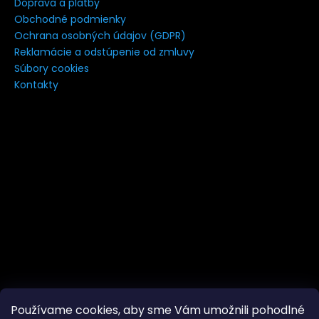
Doprava a platby
á
Obchodné podmienky
j
Ochrana osobných údajov (GDPR)
s
Reklamácie a odstúpenie od zmluvy
Súbory cookies
ť
Kontakty
?
HĽADAŤ
Používame cookies, aby sme Vám umožnili pohodlné