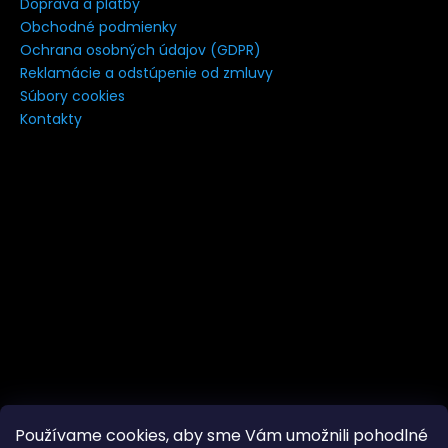
Doprava a platby
á
Obchodné podmienky
j
Ochrana osobných údajov (GDPR)
s
Reklamácie a odstúpenie od zmluvy
Súbory cookies
ť
Kontakty
?
HĽADAŤ
Používame cookies, aby sme Vám umožnili pohodlné