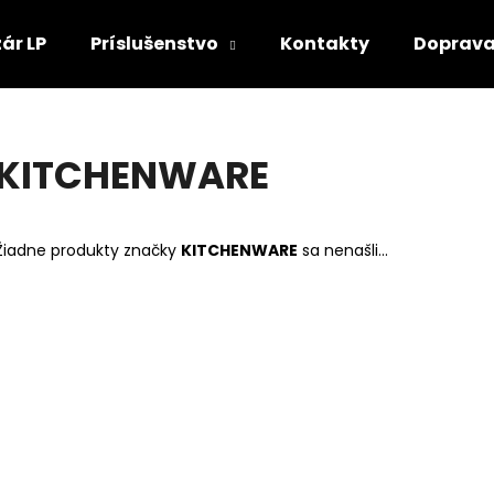
ár LP
Príslušenstvo
Kontakty
Doprava
Čo potrebujete nájsť?
KITCHENWARE
HĽADAŤ
Žiadne produkty značky
KITCHENWARE
sa nenašli...