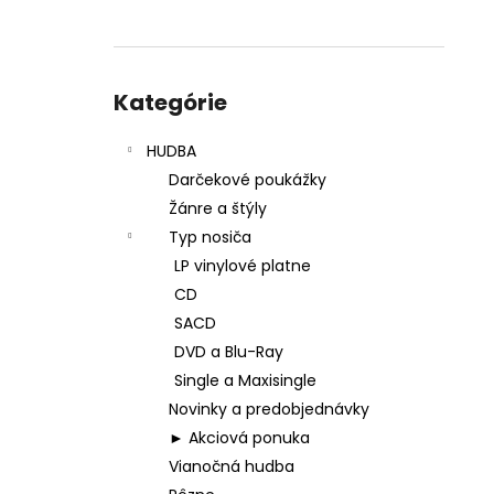
Preskočiť
kategórie
Kategórie
HUDBA
Darčekové poukážky
Žánre a štýly
Typ nosiča
LP vinylové platne
CD
SACD
DVD a Blu-Ray
Single a Maxisingle
Novinky a predobjednávky
► Akciová ponuka
Vianočná hudba