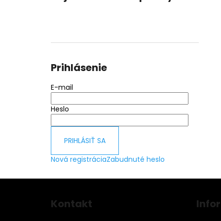
Prihlásenie
E-mail
Heslo
PRIHLÁSIŤ SA
Nová registrácia
Zabudnuté heslo
Z
á
Kontakt
Info
p