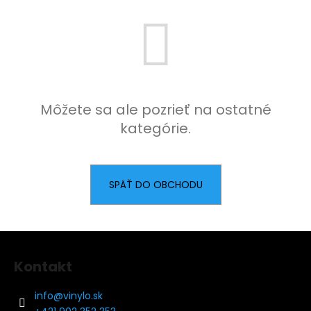
á
j
s
ť
?
Môžete sa ale pozrieť na ostatné
kategórie.
HĽADAŤ
SPÄŤ DO OBCHODU
Z
á
Kontakt
p
ä
info
@
vinylo.sk