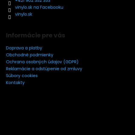
t
+421 902 352 353
i
vinylo.sk na Facebooku
e
vinylo.sk
Informácie pre vás
Doprava a platby
Obchodné podmienky
Ochrana osobných údajov (GDPR)
Reklamácie a odstúpenie od zmluvy
Súbory cookies
Kontakty