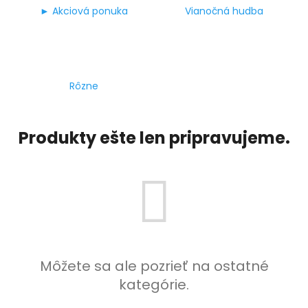
► Akciová ponuka
Vianočná hudba
á
j
s
ť
?
Rôzne
Produkty ešte len pripravujeme.
HĽADAŤ
Môžete sa ale pozrieť na ostatné
kategórie.