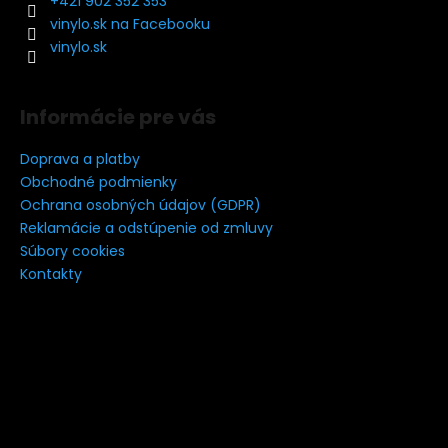
t
+421 902 352 353
i
vinylo.sk na Facebooku
e
vinylo.sk
Informácie pre vás
Doprava a platby
Obchodné podmienky
Ochrana osobných údajov (GDPR)
Reklamácie a odstúpenie od zmluvy
Súbory cookies
Kontakty