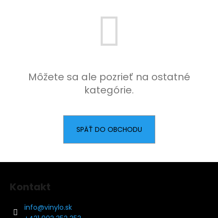
á
j
s
ť
?
Môžete sa ale pozrieť na ostatné
kategórie.
HĽADAŤ
SPÄŤ DO OBCHODU
Z
á
Kontakt
p
ä
info
@
vinylo.sk