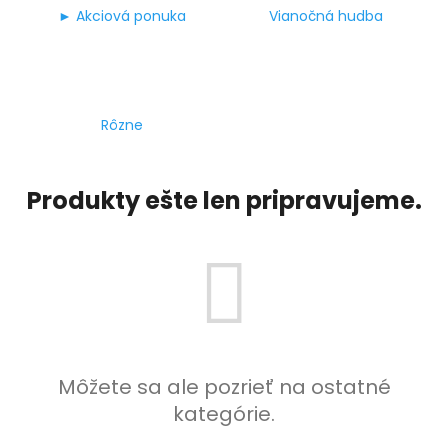
► Akciová ponuka
Vianočná hudba
á
j
s
ť
?
Rôzne
Produkty ešte len pripravujeme.
HĽADAŤ
Môžete sa ale pozrieť na ostatné
kategórie.