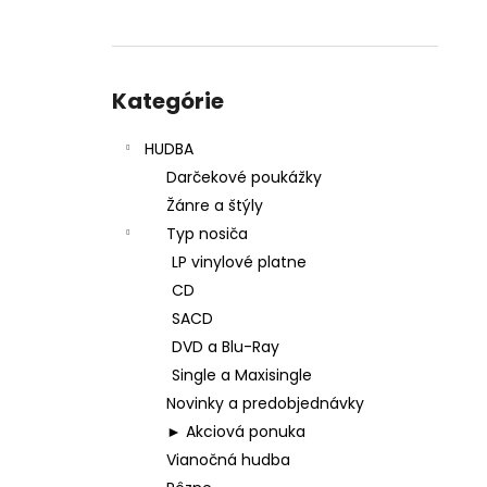
Preskočiť
kategórie
Kategórie
HUDBA
Darčekové poukážky
Žánre a štýly
Typ nosiča
LP vinylové platne
CD
SACD
DVD a Blu-Ray
Single a Maxisingle
Novinky a predobjednávky
► Akciová ponuka
Vianočná hudba