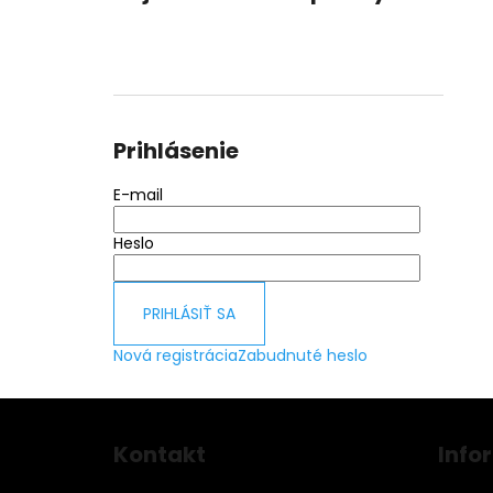
Prihlásenie
E-mail
Heslo
PRIHLÁSIŤ SA
Nová registrácia
Zabudnuté heslo
Z
á
Kontakt
Info
p