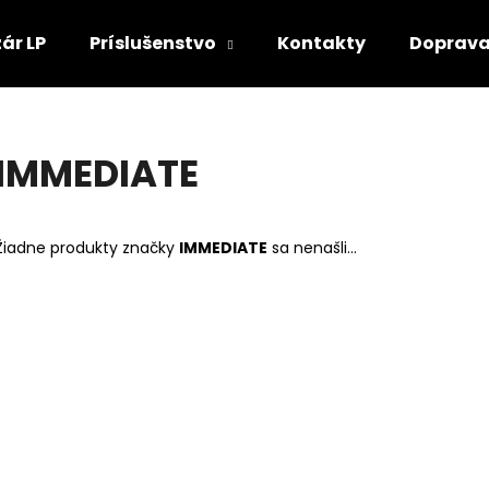
ár LP
Príslušenstvo
Kontakty
Doprava
Čo potrebujete nájsť?
IMMEDIATE
HĽADAŤ
Žiadne produkty značky
IMMEDIATE
sa nenašli...