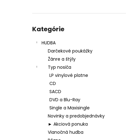
Preskočiť
kategórie
Kategórie
HUDBA
Darčekové poukážky
Žánre a štýly
Typ nosiča
LP vinylové platne
CD
SACD
DVD a Blu-Ray
Single a Maxisingle
Novinky a predobjednávky
► Akciová ponuka
Vianočná hudba