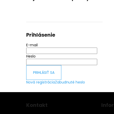
Prihlásenie
E-mail
Heslo
PRIHLÁSIŤ SA
Nová registrácia
Zabudnuté heslo
Z
á
Kontakt
Info
p