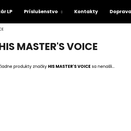
ár LP
Príslušenstvo
Kontakty
Doprava
CE
Čo potrebujete nájsť?
HIS MASTER'S VOICE
HĽADAŤ
Žiadne produkty značky
HIS MASTER'S VOICE
sa nenašli...