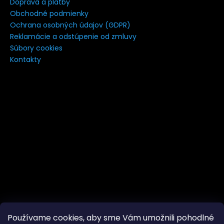
Doprava a platby
á
Obchodné podmienky
j
Ochrana osobných údajov (GDPR)
s
Reklamácie a odstúpenie od zmluvy
Súbory cookies
ť
Kontakty
?
HĽADAŤ
Používame cookies, aby sme Vám umožnili pohodlné