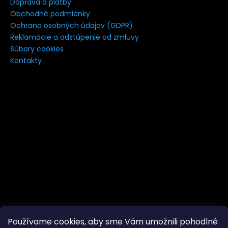
Doprava a platby
á
Obchodné podmienky
j
Ochrana osobných údajov (GDPR)
s
Reklamácie a odstúpenie od zmluvy
Súbory cookies
ť
Kontakty
?
HĽADAŤ
Používame cookies, aby sme Vám umožnili pohodlné