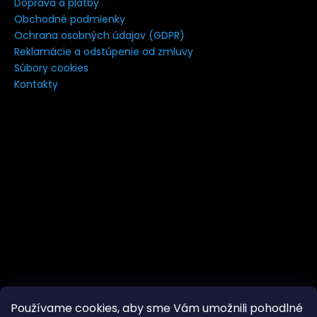
Doprava a platby
á
Obchodné podmienky
j
Ochrana osobných údajov (GDPR)
s
Reklamácie a odstúpenie od zmluvy
Súbory cookies
ť
Kontakty
?
HĽADAŤ
Používame cookies, aby sme Vám umožnili pohodlné