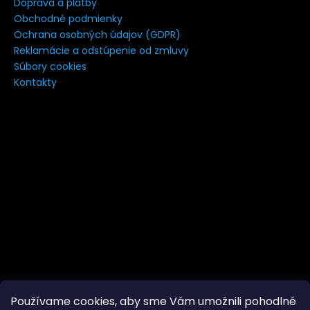
Doprava a platby
á
Obchodné podmienky
j
Ochrana osobných údajov (GDPR)
s
Reklamácie a odstúpenie od zmluvy
Súbory cookies
ť
Kontakty
?
HĽADAŤ
Používame cookies, aby sme Vám umožnili pohodlné