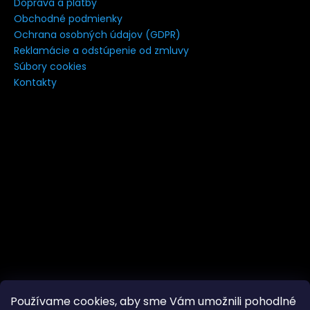
Doprava a platby
á
Obchodné podmienky
j
Ochrana osobných údajov (GDPR)
s
Reklamácie a odstúpenie od zmluvy
Súbory cookies
ť
Kontakty
?
HĽADAŤ
Používame cookies, aby sme Vám umožnili pohodlné