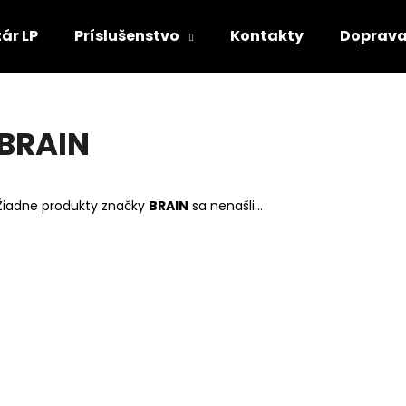
ár LP
Príslušenstvo
Kontakty
Doprava
Čo potrebujete nájsť?
BRAIN
HĽADAŤ
Žiadne produkty značky
BRAIN
sa nenašli...