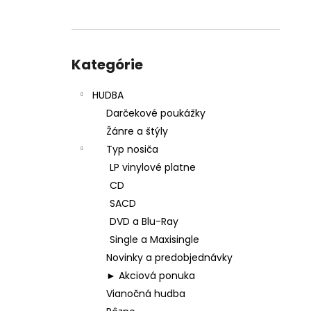
Preskočiť
kategórie
Kategórie
HUDBA
Darčekové poukážky
Žánre a štýly
Typ nosiča
LP vinylové platne
CD
SACD
DVD a Blu-Ray
Single a Maxisingle
Novinky a predobjednávky
► Akciová ponuka
Vianočná hudba