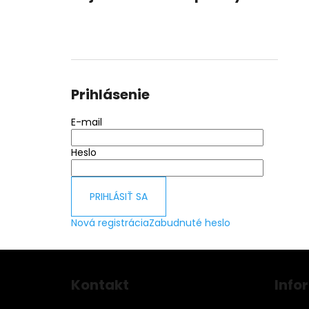
Prihlásenie
E-mail
Heslo
PRIHLÁSIŤ SA
Nová registrácia
Zabudnuté heslo
Z
á
Kontakt
Info
p