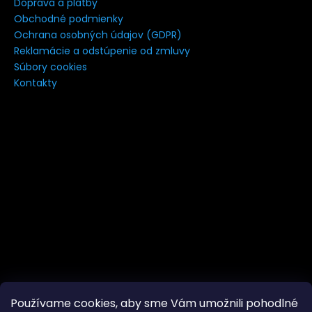
Doprava a platby
á
Obchodné podmienky
j
Ochrana osobných údajov (GDPR)
s
Reklamácie a odstúpenie od zmluvy
Súbory cookies
ť
Kontakty
?
HĽADAŤ
Používame cookies, aby sme Vám umožnili pohodlné